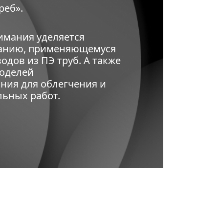
реб».
имания уделяется
ванию, применяющемуся
одов из ПЭ труб. А также
моделей
ния для облегчения и
льных работ.