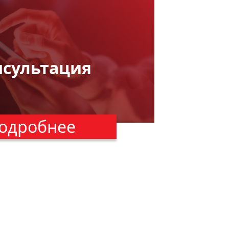
нсультация
одробнее