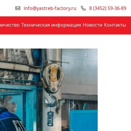
info@yastreb-factory.ru
8 (3452) 59-36-89
ничество
Техническая информация
Новости
Контакты
Next