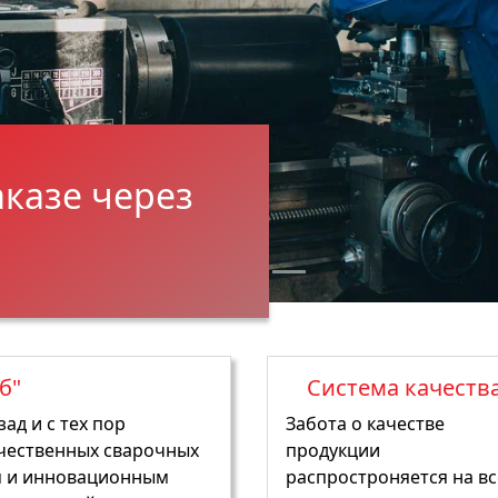
аказе через
б"
Система качеств
ад и с тех пор
Забота о качестве
чественных сварочных
продукции
м и инновационным
распростроняется на вс