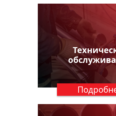
Техничес
обслужив
Подробн