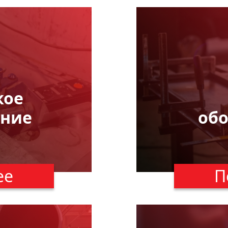
кое
ание
об
ее
П