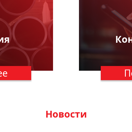
ия
Ко
ее
П
Новости