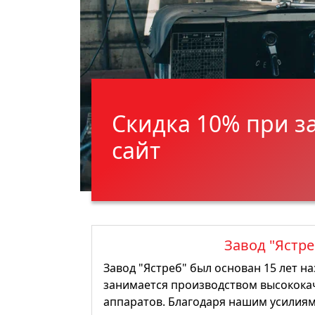
Скидка 10% при з
сайт
Завод "Ястре
Завод "Ястреб" был основан 15 лет наз
занимается производством высокока
аппаратов. Благодаря нашим усилия