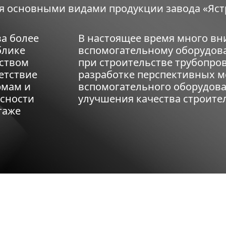
я основными видами продукции завода «Яст
а более
В настоящее время много вн
блике
вспомогательному оборудо
нством
при строительстве трубопров
етствие
разработке перспективных 
рмам и
вспомогательного оборудова
асности
улучшения качества строите
таже